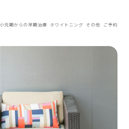
小児期からの早期治療
ホワイトニング
その他
ご予約
予防
アンカースクリュー
歯の形態修正（審美的輪郭形成）
MFT